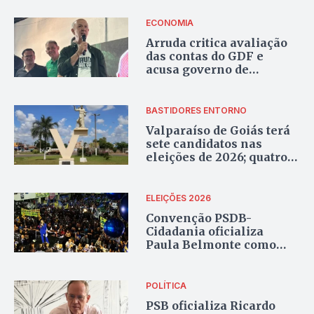
Educação
ECONOMIA
Arruda critica avaliação
das contas do GDF e
acusa governo de
‘pedalada fiscal’
BASTIDORES ENTORNO
Valparaíso de Goiás terá
sete candidatos nas
eleições de 2026; quatro
disputam vaga de
deputado estadual e três,
federal
ELEIÇÕES 2026
Convenção PSDB-
Cidadania oficializa
Paula Belmonte como
candidata ao Governo do
DF
POLÍTICA
PSB oficializa Ricardo