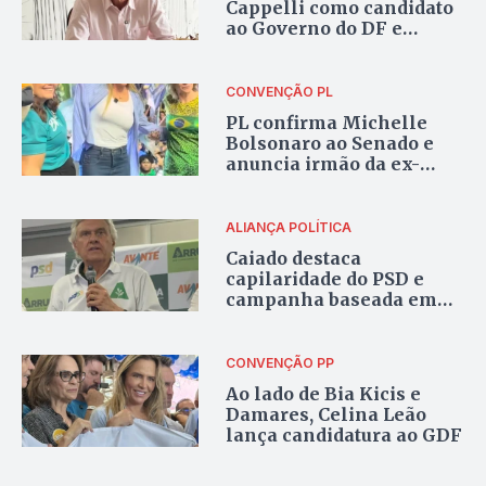
Cappelli como candidato
ao Governo do DF e
mantém indefinição
sobre vice e Senado
CONVENÇÃO PL
PL confirma Michelle
Bolsonaro ao Senado e
anuncia irmão da ex-
primeira-dama como
suplente
ALIANÇA POLÍTICA
Caiado destaca
capilaridade do PSD e
campanha baseada em
alianças estaduais
CONVENÇÃO PP
Ao lado de Bia Kicis e
Damares, Celina Leão
lança candidatura ao GDF