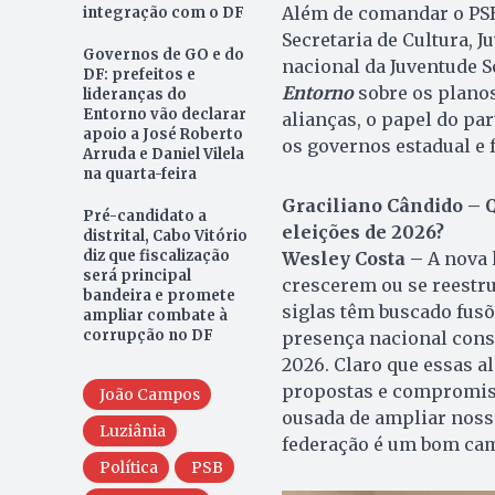
Além de comandar o PSB
integração com o DF
Secretaria de Cultura, J
Governos de GO e do
nacional da Juventude So
DF: prefeitos e
Entorno
sobre os planos
lideranças do
Entorno vão declarar
alianças, o papel do pa
apoio a José Roberto
os governos estadual e f
Arruda e Daniel Vilela
na quarta-feira
Graciliano Cândido – Q
Pré-candidato a
eleições de 2026?
distrital, Cabo Vitório
diz que fiscalização
Wesley Costa –
A nova l
será principal
crescerem ou se reestr
bandeira e promete
siglas têm buscado fusõ
ampliar combate à
corrupção no DF
presença nacional cons
2026. Claro que essas 
propostas e compromis
João Campos
ousada de ampliar nossa
Luziânia
federação é um bom cam
Política
PSB