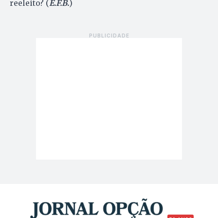
reeleito? (
E.F.B.
)