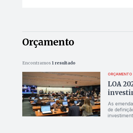
Orçamento
Encontramos
1 resultado
ORÇAMENTO
LOA 202
invest
As emendas
de definiçã
investimen