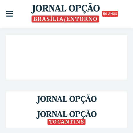
50 ANOS
TOCANTINS