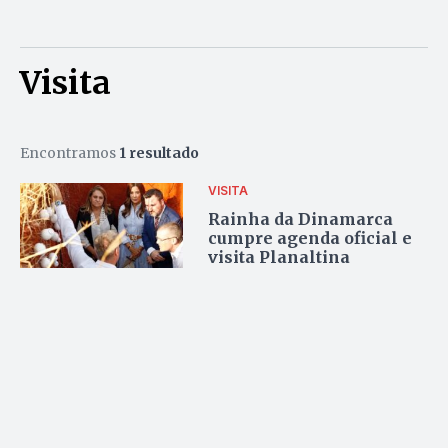
Visita
Encontramos
1 resultado
VISITA
Rainha da Dinamarca
cumpre agenda oficial e
visita Planaltina