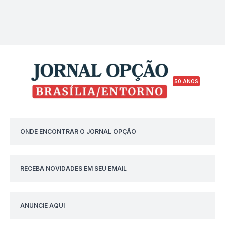
50 ANOS
ONDE ENCONTRAR O JORNAL OPÇÃO
RECEBA NOVIDADES EM SEU EMAIL
ANUNCIE AQUI