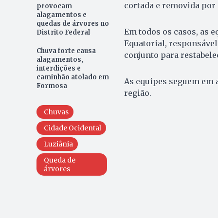
cortada e removida por 
provocam
alagamentos e
quedas de árvores no
Em todos os casos, as 
Distrito Federal
Equatorial, responsável
Chuva forte causa
conjunto para restabele
alagamentos,
interdições e
caminhão atolado em
As equipes seguem em al
Formosa
região.
Chuvas
Cidade Ocidental
Luziânia
Queda de
árvores