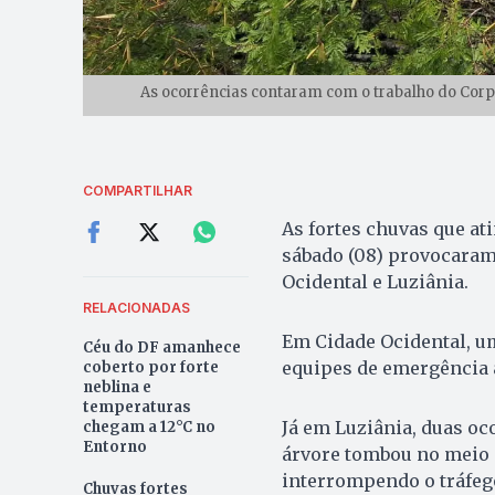
As ocorrências contaram com o trabalho do Corp
COMPARTILHAR
As fortes chuvas que at
sábado (08) provocaram
Ocidental e Luziânia.
RELACIONADAS
Em Cidade Ocidental, um
Céu do DF amanhece
equipes de emergência 
coberto por forte
neblina e
temperaturas
Já em Luziânia, duas oc
chegam a 12°C no
Entorno
árvore tombou no meio d
interrompendo o tráfego
Chuvas fortes