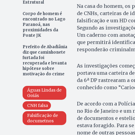
Estrutural
Na casa do homem, os p
de CNHs, carteiras de i
Corpo de homem é
encontrado no Lago
falsificação e um HD co
Paranoá, nas
Segundo as investigaçõe
proximidades da
Um caderno com anotaçõ
Ponte JK
que permitirá identifi
Prefeito de Abadiânia
responderão criminalm
diz que caminhonete
furtada foi
recuperada e levanta
As investigações come
hipótese sobre
portava uma carteira de 
motivação do crime
da 6ª DP rastrearam a o
conhecido como “Carioca
Águas Lindas de
Goiás
De acordo com a Polícia
CNH falsa
no Rio de Janeiro e um n
Falsificação de
de documentos e estelio
documetnos
estava foragido. Para s
nome de outras pessoas