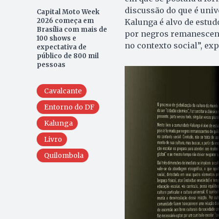
discussão do que é unive
Capital Moto Week
2026 começa em
Kalunga é alvo de estudo
Brasília com mais de
por negros remanescent
100 shows e
no contexto social”, exp
expectativa de
público de 800 mil
pessoas
Cavalcante
Entorno do DF
Kalunga
Livro
Quilombola