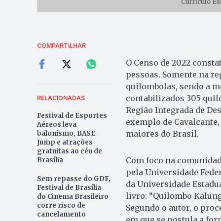
Currículo Es
COMPARTILHAR
O Censo de 2022 consta
pessoas. Somente na re
quilombolas, sendo a ma
contabilizados 305 qui
RELACIONADAS
Região Integrada de Des
Festival de Esportes
exemplo de Cavalcante,
Aéreos leva
maiores do Brasil.
balonismo, BASE
Jump e atrações
gratuitas ao céu de
Com foco na comunidade
Brasília
pela Universidade Feder
Sem repasse do GDF,
da Universidade Estadua
Festival de Brasília
livro: “Quilombo Kalunga
do Cinema Brasileiro
corre risco de
Segundo o autor, o pro
cancelamento
em que se postula a for