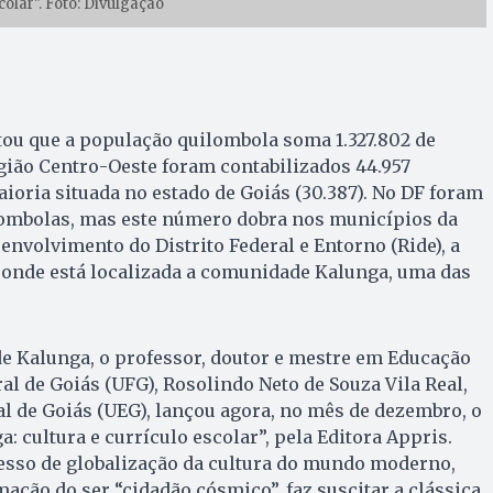
colar". Foto: Divulgação
tou que a população quilombola soma 1.327.802 de
gião Centro-Oeste foram contabilizados 44.957
ioria situada no estado de Goiás (30.387). No DF foram
lombolas, mas este número dobra nos municípios da
envolvimento do Distrito Federal e Entorno (Ride), a
 onde está localizada a comunidade Kalunga, uma das
 Kalunga, o professor, doutor e mestre em Educação
al de Goiás (UFG), Rosolindo Neto de Souza Vila Real,
l de Goiás (UEG), lançou agora, no mês de dezembro, o
: cultura e currículo escolar”, pela Editora Appris.
cesso de globalização da cultura do mundo moderno,
mação do ser “cidadão cósmico”, faz suscitar a clássica