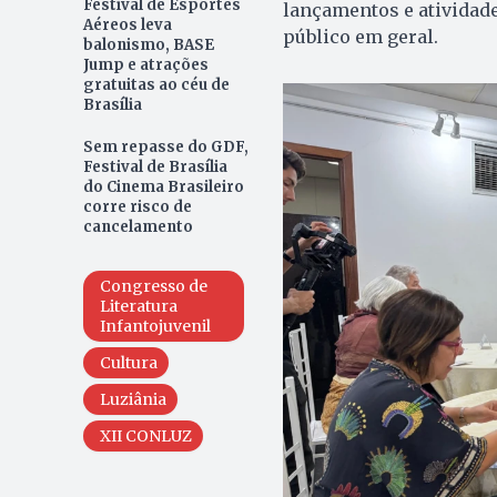
Festival de Esportes
lançamentos e atividade
Aéreos leva
público em geral.
balonismo, BASE
Jump e atrações
gratuitas ao céu de
Brasília
Sem repasse do GDF,
Festival de Brasília
do Cinema Brasileiro
corre risco de
cancelamento
Congresso de
Literatura
Infantojuvenil
Cultura
Luziânia
XII CONLUZ