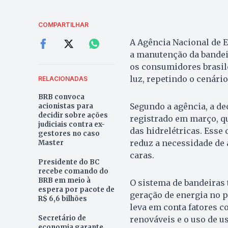
COMPARTILHAR
A Agência Nacional de En
a manutenção da bandeir
os consumidores brasil
luz, repetindo o cenário
RELACIONADAS
BRB convoca
Segundo a agência, a de
acionistas para
decidir sobre ações
registrado em março, qu
judiciais contra ex-
das hidrelétricas. Esse
gestores no caso
reduz a necessidade de 
Master
caras.
Presidente do BC
recebe comando do
BRB em meio à
O sistema de bandeiras t
espera por pacote de
geração de energia no p
R$ 6,6 bilhões
leva em conta fatores c
Secretário de
renováveis e o uso de u
economia garante