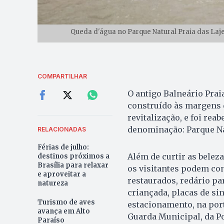
Queda d'água no Parque Natural Praia das Lajes
COMPARTILHAR
O antigo Balneário Praia
construído às margens 
revitalização, e foi re
denominação: Parque Nat
RELACIONADAS
Férias de julho:
Além de curtir as beleza
destinos próximos a
Brasília para relaxar
os visitantes podem co
e aproveitar a
restaurados, redário pa
natureza
criançada, placas de si
Turismo de aves
estacionamento, na port
avança em Alto
Guarda Municipal, da Po
Paraíso