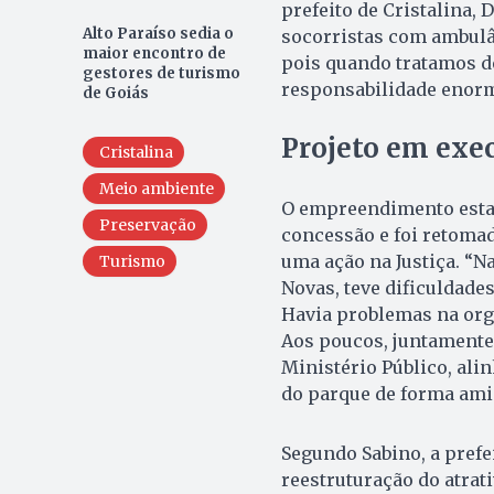
prefeito de Cristalina, 
Alto Paraíso sedia o
socorristas com ambulâ
maior encontro de
pois quando tratamos de
gestores de turismo
responsabilidade enorme
de Goiás
Projeto em exe
Cristalina
Meio ambiente
O empreendimento esta
Preservação
concessão e foi retomado
uma ação na Justiça. “N
Turismo
Novas, teve dificuldade
Havia problemas na orga
Aos poucos, juntamente
Ministério Público, al
do parque de forma amig
Segundo Sabino, a prefe
reestruturação do atrati