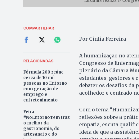
Luziânia realiza 1º Congr
COMPARTILHAR
Por Cintia Ferreira
A humanização no atend
RELACIONADAS
Congresso de Enfermagem
plenário da Câmara Muni
Fórmula 200 reúne
estudantes, gestores e
cerca de 10 mil
pessoas no Entorno
debater os desafios da 
com geração de
acolhedor e centrado no
emprego e
entretenimento
Com o tema “Humanizar 
Feira
reflexões sobre a práti
#NoEntornoTem traz
o melhor da
empatia, escuta qualific
gastronomia, do
ideia de que a assistên
artesanato e do