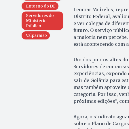
Entorno do DF
Leomar Meireles, repre
Servidores do
Distrito Federal, avalio
Ministério
e ver colegas de difere
Público
futuro. O serviço públ
Valparaíso
a maioria nem percebe.
está acontecendo com a 
Um dos pontos altos do 
Servidores de comarca
experiências, expondo d
sair de Goiânia para est
mas também aproveite e
categoria. Por isso, ve
próximas edições”, com
Agora, o sindicato agua
sobre o Plano de Cargos 