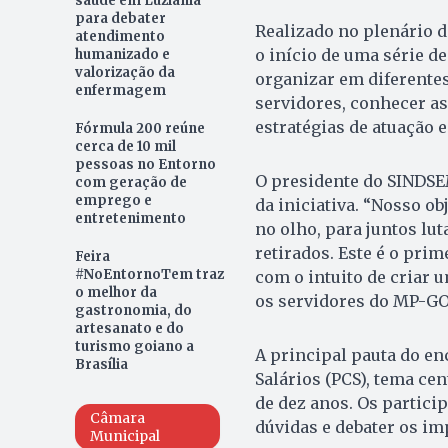
saúde em Luziânia
para debater
Realizado no plenário 
atendimento
o início de uma série 
humanizado e
valorização da
organizar em diferentes
enfermagem
servidores, conhecer as 
estratégias de atuação e
Fórmula 200 reúne
cerca de 10 mil
pessoas no Entorno
O presidente do SINDSE
com geração de
emprego e
da iniciativa. “Nosso ob
entretenimento
no olho, para juntos lu
retirados. Este é o pri
Feira
#NoEntornoTem traz
com o intuito de criar 
o melhor da
os servidores do MP-GO
gastronomia, do
artesanato e do
turismo goiano a
A principal pauta do enc
Brasília
Salários (PCS), tema ce
de dez anos. Os partici
Câmara
dúvidas e debater os im
Municipal