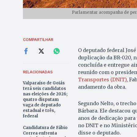
Parlamentar acompanha de pert
COMPARTILHAR
O deputado federal José
duplicação da BR-020, n
concluída e entregue ai
reunido com o presiden
RELACIONADAS
Transportes (DNIT)
, Fa
Valparaíso de Goiás
andamento da obra.
terá seis candidatos
nas eleições de 2026;
quatro disputam
Segundo Nelto, o trecho
vaga de deputado
Bárbara. Ele destacou q
estadual e três,
federal
anos de dedicação para 
no DNIT e no Ministério
Candidatura de Fábio
disse o deputado.
Correa enfrenta