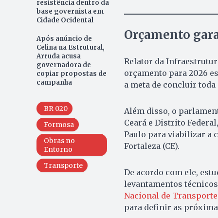
resistência dentro da
base governista em
Cidade Ocidental
Orçamento gara
Após anúncio de
Celina na Estrutural,
Arruda acusa
Relator da Infraestrutur
governadora de
orçamento para 2026 es
copiar propostas de
campanha
a meta de concluir toda
BR 020
Além disso, o parlamenta
Ceará e Distrito Federal
Formosa
Paulo para viabilizar a
Obras no
Fortaleza (CE).
Entorno
Transporte
De acordo com ele, estu
levantamentos técnicos
Nacional de Transporte
para definir as próxima