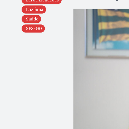
Lei de Licitações
Luziânia
Saúde
SES-GO