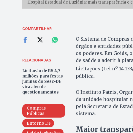
Hospital Estadual de Luziânia: mais transparência e
COMPARTILHAR
O Sistema de Compras d
órgãos e entidades públ
os poderes. Em Goiás, o
de saúde a aderir à plat
RELACIONADAS
o
Licitações (Lei n
14.133
Licitação de R$ 4,7
pública.
milhões para festas
juninas do Sesc-DF
vira alvo de
O Instituto Patris, Orga
questionamentos
da unidade hospitalar no
pela Secretaria de Estad
Compras
sistema.
Públicas
Entorno DF
Maior transpar