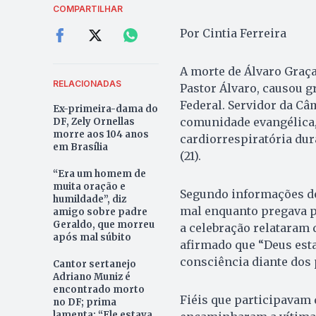
COMPARTILHAR
Por Cintia Ferreira
A morte de Álvaro Graça
RELACIONADAS
Pastor Álvaro, causou g
Federal. Servidor da Câ
Ex-primeira-dama do
comunidade evangélica,
DF, Zely Ornellas
morre aos 104 anos
cardiorrespiratória du
em Brasília
(21).
“Era um homem de
muita oração e
Segundo informações de
humildade”, diz
mal enquanto pregava p
amigo sobre padre
Geraldo, que morreu
a celebração relataram 
após mal súbito
afirmado que “Deus esta
consciência diante dos 
Cantor sertanejo
Adriano Muniz é
encontrado morto
Fiéis que participavam 
no DF; prima
lamenta: “Ele estava