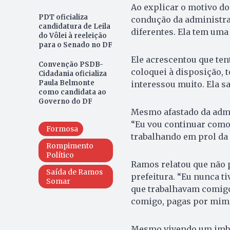
Ao explicar o motivo d
PDT oficializa
condução da administra
candidatura de Leila
diferentes. Ela tem uma
do Vôlei à reeleição
para o Senado no DF
Ele acrescentou que ten
Convenção PSDB-
coloquei à disposição, t
Cidadania oficializa
Paula Belmonte
interessou muito. Ela sa
como candidata ao
Governo do DF
Mesmo afastado da admi
“Eu vou continuar como v
Formosa
trabalhando em prol da 
Rompimento
Político
Ramos relatou que não p
Saída de Ramos
prefeitura. “Eu nunca t
Somar
que trabalhavam comigo
comigo, pagas por mim.
Mesmo vivendo um imbr