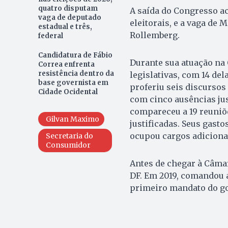
quatro disputam
A saída do Congresso a
vaga de deputado
eleitorais, e a vaga de
estadual e três,
Rollemberg.
federal
Candidatura de Fábio
Durante sua atuação na
Correa enfrenta
resistência dentro da
legislativas, com 14 del
base governista em
proferiu seis discursos
Cidade Ocidental
com cinco ausências jus
compareceu a 19 reuniõe
Gilvan Maximo
justificadas. Seus gasto
ocupou cargos adiciona
Secretaria do
Consumidor
Antes de chegar à Câma
DF. Em 2019, comandou a
primeiro mandato do go