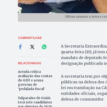
Gilvan assume a nova e re
COMPARTILHAR
A Secretaria Extraordin
quarta-feira (10), já t
mandato de deputado fed
designação publicada no 
RELACIONADAS
Arruda critica
A secretaria tem por ob
avaliação das contas
do GDF e acusa
públicas na defesa dos
governo de
lei em tramitação na Câ
‘pedalada fiscal’
entidades oficiais, org
Valparaíso de Goiás
defesa do consumidor.
terá sete candidatos
nas eleições de 2026;