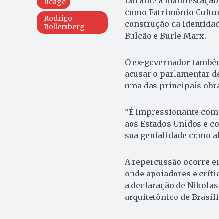
Durante a manifestação,
Reage
como Patrimônio Cultur
Rodrigo
construção da identidad
Rollemberg
Bulcão e Burle Marx.
O ex-governador também 
acusar o parlamentar de
uma das principais obra
“É impressionante como
aos Estados Unidos e c
sua genialidade como al
A repercussão ocorre em
onde apoiadores e críti
a declaração de Nikolas 
arquitetônico de Brasíli