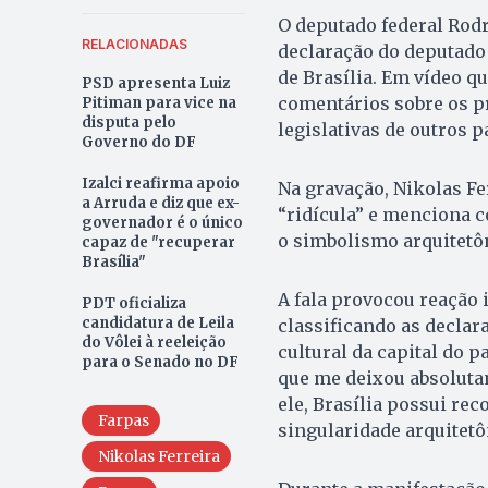
O deputado federal Rod
RELACIONADAS
declaração do deputado 
de Brasília. Em vídeo qu
PSD apresenta Luiz
comentários sobre os pr
Pitiman para vice na
disputa pelo
legislativas de outros p
Governo do DF
Izalci reafirma apoio
Na gravação, Nikolas Fer
a Arruda e diz que ex-
“ridícula” e menciona 
governador é o único
o simbolismo arquitetô
capaz de "recuperar
Brasília"
A fala provocou reação 
PDT oficializa
candidatura de Leila
classificando as declar
do Vôlei à reeleição
cultural da capital do p
para o Senado no DF
que me deixou absoluta
ele, Brasília possui re
Farpas
singularidade arquitetô
Nikolas Ferreira