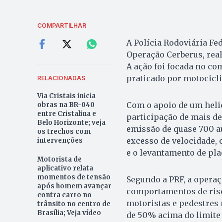
COMPARTILHAR
A Polícia Rodoviária Fe
Operação Cerberus, reali
A ação foi focada no co
praticado por motocicli
RELACIONADAS
Via Cristais inicia
Com o apoio de um heli
obras na BR-040
entre Cristalina e
participação de mais de
Belo Horizonte; veja
emissão de quase 700 a
os trechos com
excesso de velocidade,
intervenções
e o levantamento de plac
Motorista de
aplicativo relata
momentos de tensão
Segundo a PRF, a operaç
após homem avançar
comportamentos de risc
contra carro no
motoristas e pedestres 
trânsito no centro de
Brasília; Veja vídeo
de 50% acima do limite