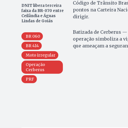
Código de Trânsito Brasi
DNIT libera terceira
pontos na Carteira Naci
faixa da BR-070 entre
Ceilândia e Águas
dirigir.
Lindas de Goiás
Batizada de Cerberus — 
BR 060
operação simboliza a vi
que ameaçam a seguranç
BR 414
Moto irregular
Operação
Cerberus
PRF