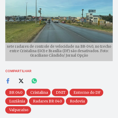
sete radares de controle de velocidade na BR-040, no trecho
entre Cristalina (GO) e Brasília (DF) são desativados. Foto:
Graciliano Cândido/ Jornal Opção
COMPARTILHAR
BR 040
Cristalina
DNIT
Entorno do DF
Luziânia
Radares BR 040
Rodovia
Valparaíso