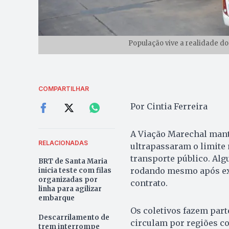
População vive a realidade d
COMPARTILHAR
Por Cintia Ferreira
A Viação Marechal manté
RELACIONADAS
ultrapassaram o limite 
transporte público. Alg
BRT de Santa Maria
rodando mesmo após exc
inicia teste com filas
organizadas por
contrato.
linha para agilizar
embarque
Os coletivos fazem part
Descarrilamento de
circulam por regiões co
trem interrompe