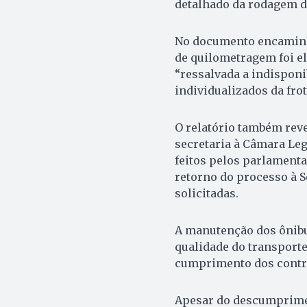
detalhado da rodagem de
No documento encaminha
de quilometragem foi el
“ressalvada a indispon
individualizados da frot
O relatório também rev
secretaria à Câmara Le
feitos pelos parlamenta
retorno do processo à
solicitadas.
A manutenção dos ônibu
qualidade do transporte 
cumprimento dos contra
Apesar do descumprimen