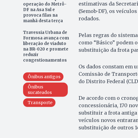
estimativas da Secretar
operação do Metrô-
DF na Asa Sul e
(Semob-DF), os veículo
provoca filas na
rodados.
manhã desta terça
Travessia Urbana de
Pelas regras do sistema
Formosa avança com
como “Básico” podem op
liberação de viaduto
na BR-020 e promete
substituição da frota pa
reduzir
congestionamentos
Os dados constam em um
Comissão de Transporte
Ônibus antigos
do Distrito Federal (CLD
Ônibus
sucateados
De acordo com o crono
Transporte
concessionária, 170 no
substituir a frota antiga
veículos novos entrara
substituição de outros 