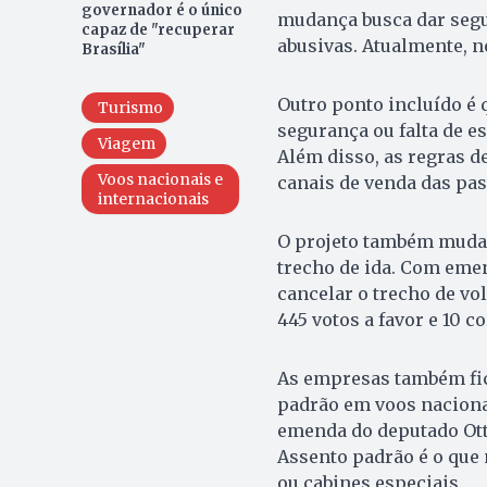
governador é o único
mudança busca dar segur
capaz de "recuperar
abusivas. Atualmente, 
Brasília"
Outro ponto incluído é 
Turismo
segurança ou falta de e
Viagem
Além disso, as regras 
Voos nacionais e
canais de venda das pa
internacionais
O projeto também muda 
trecho de ida. Com emen
cancelar o trecho de vo
445 votos a favor e 10 co
As empresas também fic
padrão em voos nacionai
emenda do deputado Otto
Assento padrão é o que 
ou cabines especiais.