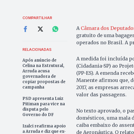
COMPARTILHAR
A
Câmara dos Deputado
gratuito de uma bagagem
operados no Brasil. A 
RELACIONADAS
A medida foi incluída 
Após anúncio de
(Cidadania-SP) ao Projet
Celina na Estrutural,
Arruda acusa
(PP-ES). A emenda receb
governadora de
Manente afirmou que, d
copiar propostas de
2017, as empresas arrec
campanha
valor das passagens.
PSD apresenta Luiz
Pitiman para vice na
disputa pelo
No texto aprovado, o pa
Governo do DF
domésticos, uma mala d
caiba embaixo do assent
Izalci reafirma apoio
a Arruda e diz que ex-
de Aeronáutica. O relato