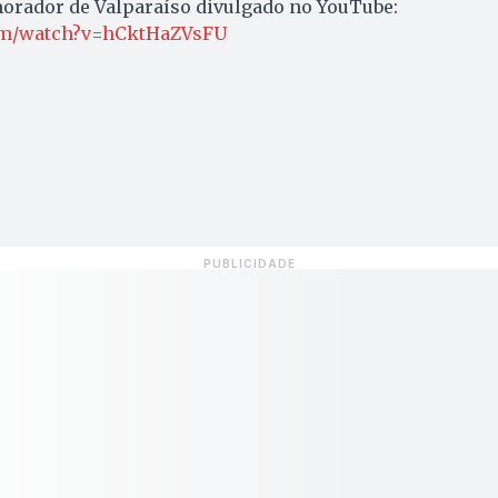
morador de Valparaíso divulgado no YouTube:
com/watch?v=hCktHaZVsFU