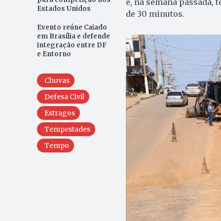
e, na semana passada, t
Estados Unidos
de 30 minutos.
Evento reúne Caiado
em Brasília e defende
integração entre DF
e Entorno
Chuvas
Defesa Civil
Estragos
Tempestades
Tempo