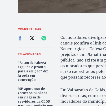
COMPARTILHAR
Os moradores divulgara
canais (confira o link a
Neoenergia e a Defesa Ci
prejuízos em Planaltin
RELACIONADAS
pública, não existe um p
“Estou de cabeça
os moradores que perde
erguida e pronto
serão cadastrados pelo 
para a eleição”, diz
Arruda em
que possam recorrer ao
convenção
MP apura uso de
Em Valparaíso de Goiás,
recursos públicos
diversas ruas, com carr
em viagem de
moradores do municípi
servidores da CLDF
para competição nos