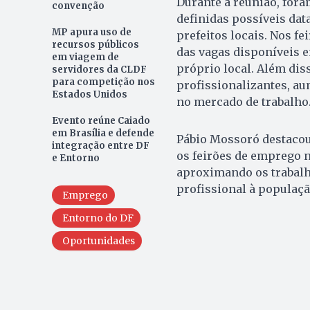
Durante a reunião, fora
convenção
definidas possíveis dat
MP apura uso de
prefeitos locais. Nos f
recursos públicos
das vagas disponíveis e
em viagem de
próprio local. Além dis
servidores da CLDF
para competição nos
profissionalizantes, a
Estados Unidos
no mercado de trabalho
Evento reúne Caiado
em Brasília e defende
Pábio Mossoró destacou 
integração entre DF
os feirões de emprego 
e Entorno
aproximando os trabalh
profissional à populaçã
Emprego
Entorno do DF
Oportunidades