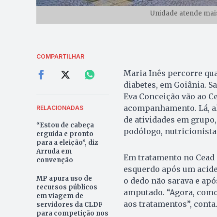
Unidade atende mais
COMPARTILHAR
Maria Inês percorre qua
diabetes, em Goiânia. S
Eva Conceição vão ao Ce
acompanhamento. Lá, alé
RELACIONADAS
de atividades em grupo
“Estou de cabeça
podólogo, nutricionista
erguida e pronto
para a eleição”, diz
Arruda em
Em tratamento no Cead 
convenção
esquerdo após um acide
MP apura uso de
o dedo não sarava e após
recursos públicos
amputado. “Agora, como 
em viagem de
aos tratamentos”, conta
servidores da CLDF
para competição nos