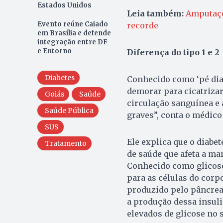
Estados Unidos
Leia também:
Amputaçõ
Evento reúne Caiado
recorde
em Brasília e defende
integração entre DF
e Entorno
Diferença do tipo 1 e 2
Diabetes
Conhecido como ‘pé diab
demorar para cicatriza
Goiás
Saúde
circulação sanguínea e à
Saúde Pública
graves”, conta o médico
SUS
Ele explica que o diabet
Tratamento
de saúde que afeta a ma
Conhecido como glicose,
para as células do corp
produzido pelo pâncrea
a produção dessa insuli
elevados de glicose no s