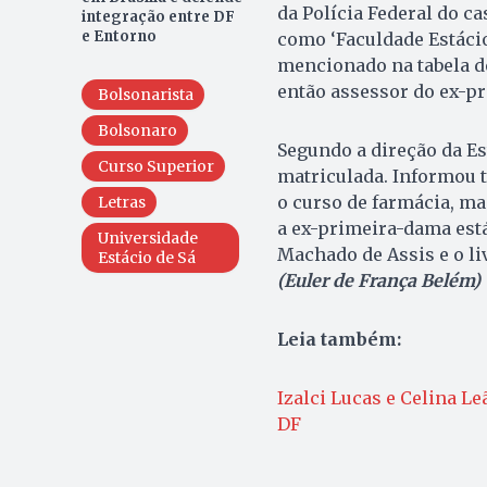
da Polícia Federal do c
integração entre DF
e Entorno
como ‘Faculdade Estácio 
mencionado na tabela de
então assessor do ex-pr
Bolsonarista
Bolsonaro
Segundo a direção da Es
Curso Superior
matriculada. Informou t
o curso de farmácia, ma
Letras
a ex-primeira-dama está 
Universidade
Machado de Assis e o liv
Estácio de Sá
(Euler de França Belém)
Leia também:
Izalci Lucas e Celina L
DF