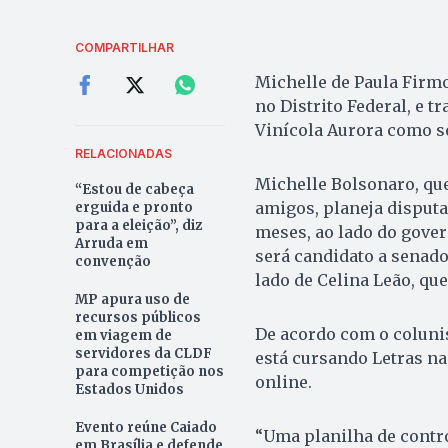
COMPARTILHAR
Michelle de Paula Firmo
no Distrito Federal, e 
Vinícola Aurora como som
RELACIONADAS
Michelle Bolsonaro, que
“Estou de cabeça
amigos, planeja disputa
erguida e pronto
para a eleição”, diz
meses, ao lado do gover
Arruda em
será candidato a senado
convenção
lado de Celina Leão, qu
MP apura uso de
recursos públicos
De acordo com o colunis
em viagem de
servidores da CLDF
está cursando Letras na 
para competição nos
online.
Estados Unidos
Evento reúne Caiado
“Uma planilha de contro
em Brasília e defende