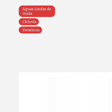
Águas Lindas de
Goiás
Ciclovia
Denúncia