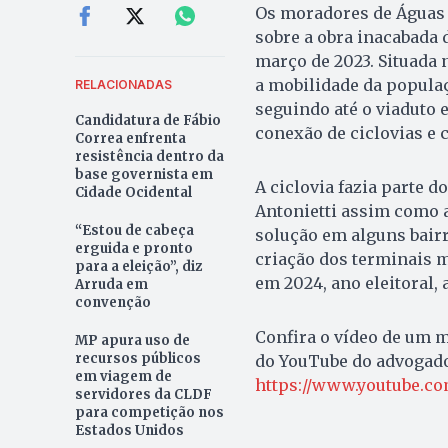
Os moradores de Águas 
sobre a obra inacabada 
março de 2023. Situada n
a mobilidade da populaçã
RELACIONADAS
seguindo até o viaduto e
Candidatura de Fábio
conexão de ciclovias e c
Correa enfrenta
resistência dentro da
base governista em
A ciclovia fazia parte
Cidade Ocidental
Antonietti assim como 
“Estou de cabeça
solução em alguns bairr
erguida e pronto
criação dos terminais 
para a eleição”, diz
em 2024, ano eleitoral,
Arruda em
convenção
Confira o vídeo de um m
MP apura uso de
recursos públicos
do YouTube do advogado
em viagem de
https://www.youtube.
servidores da CLDF
para competição nos
Estados Unidos