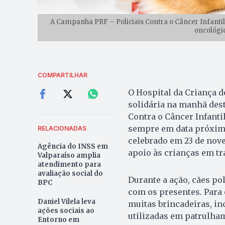
A Campanha PRF – Policiais Contra o Câncer Infant
oncológic
COMPARTILHAR
O Hospital da Criança d
solidária na manhã dest
Contra o Câncer Infanti
sempre em data próxima
RELACIONADAS
celebrado em 23 de nov
Agência do INSS em
apoio às crianças em tr
Valparaíso amplia
atendimento para
avaliação social do
Durante a ação, cães po
BPC
com os presentes. Para
Daniel Vilela leva
muitas brincadeiras, in
ações sociais ao
utilizadas em patrulham
Entorno em