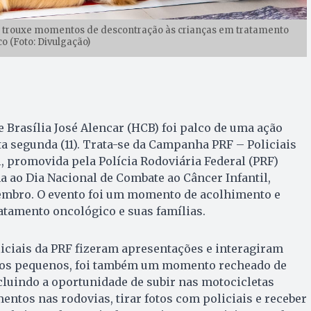
il trouxe momentos de descontração às crianças em tratamento
o (Foto: Divulgação)
e Brasília José Alencar (HCB) foi palco de uma ação
a segunda (11). Trata-se da Campanha PRF – Policiais
l, promovida pela Polícia Rodoviária Federal (PRF)
 ao Dia Nacional de Combate ao Câncer Infantil,
embro. O evento foi um momento de acolhimento e
atamento oncológico e suas famílias.
liciais da PRF fizeram apresentações e interagiram
 os pequenos, foi também um momento recheado de
cluindo a oportunidade de subir nas motocicletas
entos nas rodovias, tirar fotos com policiais e receber