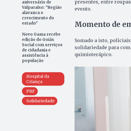
presentes, entre roupas
aniversário de
Valparaíso: "Região
evento.
alavanca o
crescimento do
Momento de em
estado"
Novo Gama recebe
edição do Goiás
Somado a isto, policiai
Social com serviços
solidariedade para com
de cidadania e
quimioterápico.
assistência à
população
Hospital da
Criança
PRF
Solidariedade