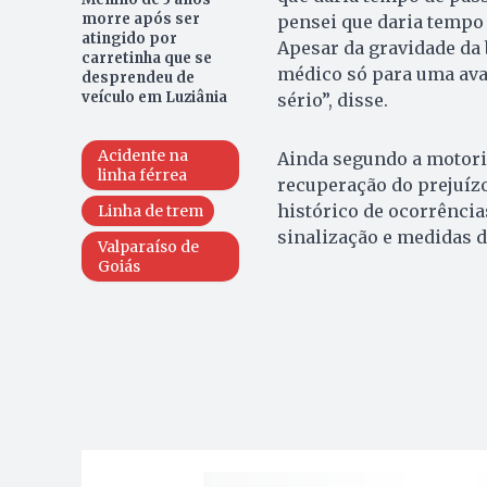
morre após ser
pensei que daria tempo d
atingido por
Apesar da gravidade da 
carretinha que se
médico só para uma ava
desprendeu de
veículo em Luziânia
sério”, disse.
Acidente na
Ainda segundo a motorist
linha férrea
recuperação do prejuízo
histórico de ocorrênci
Linha de trem
sinalização e medidas d
Valparaíso de
Goiás