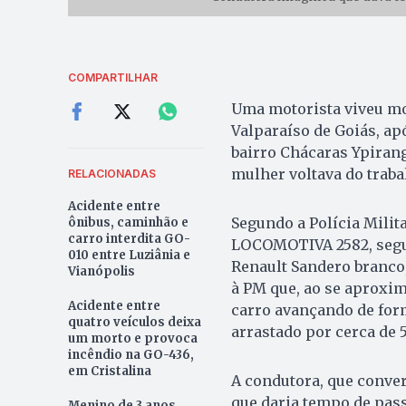
COMPARTILHAR
Uma motorista viveu mom
Valparaíso de Goiás, ap
bairro Chácaras Ypirang
mulher voltava do trabal
RELACIONADAS
Acidente entre
Segundo a Polícia Milit
ônibus, caminhão e
carro interdita GO-
LOCOMOTIVA 2582, segui
010 entre Luziânia e
Renault Sandero branco
Vianópolis
à PM que, ao se aproxim
Acidente entre
carro avançando de form
quatro veículos deixa
arrastado por cerca de 
um morto e provoca
incêndio na GO-436,
em Cristalina
A condutora, que conve
que daria tempo de pass
Menino de 3 anos