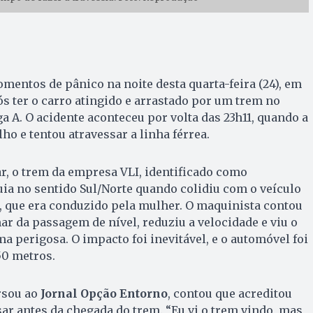
entos de pânico na noite desta quarta-feira (24), em
ós ter o carro atingido e arrastado por um trem no
a A. O acidente aconteceu por volta das 23h11, quando a
ho e tentou atravessar a linha férrea.
ar, o trem da empresa VLI, identificado como
a no sentido Sul/Norte quando colidiu com o veículo
, que era conduzido pela mulher. O maquinista contou
ar da passagem de nível, reduziu a velocidade e viu o
a perigosa. O impacto foi inevitável, e o automóvel foi
50 metros.
rsou ao
Jornal Opção Entorno
, contou que acreditou
ar antes da chegada do trem. “Eu vi o trem vindo, mas