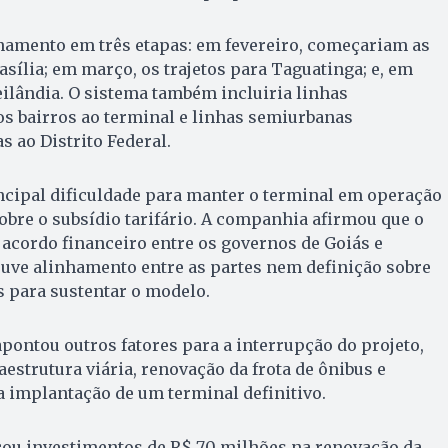
onamento em três etapas: em fevereiro, começariam as
asília; em março, os trajetos para Taguatinga; e, em
Ceilândia. O sistema também incluiria linhas
s bairros ao terminal e linhas semiurbanas
 ao Distrito Federal.
ncipal dificuldade para manter o terminal em operação
 sobre o subsídio tarifário. A companhia afirmou que o
acordo financeiro entre os governos de Goiás e
ouve alinhamento entre as partes nem definição sobre
 para sustentar o modelo.
pontou outros fatores para a interrupção do projeto,
strutura viária, renovação da frota de ônibus e
 implantação de um terminal definitivo.
ou investimentos de R$ 70 milhões na renovação da