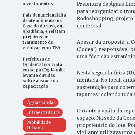
Prefeitura de Águas Lin
investimentos
para reorganizar o tran
Pais denunciam falta
Rodoshopping, projeto 
de atendimento na
comercial.
Casa do Abraço, em
Abadiânia, e relatam
prejuízos no
Apesar da proposta, a 
tratamento de
crianças com TEA
(Codeal), responsável p
uma “decisão estratégic
Prefeitura de
Ocidental contrata
curso por R$ 14 mil e
Nesta segunda-feira (11
levanta dúvidas
montada. No local, ainda
sobre alcance da
capacitação
sustentação para cobert
tapumes isolando toda a
Águas Lindas
Durante a visita da rep
Infraestrutrura
espaço. Na sede da Codea
Mobilidade
proprietário do lote. P
Urbana
vigilante utilizava uma