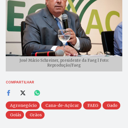
José Mário Schreiner, presidente da Faeg l Foto:
Reprodução/Faeg
COMPARTILHAR
Agronegócio
Cana-de-Açúcar
FAEG
Gado
Goiás
Grãos