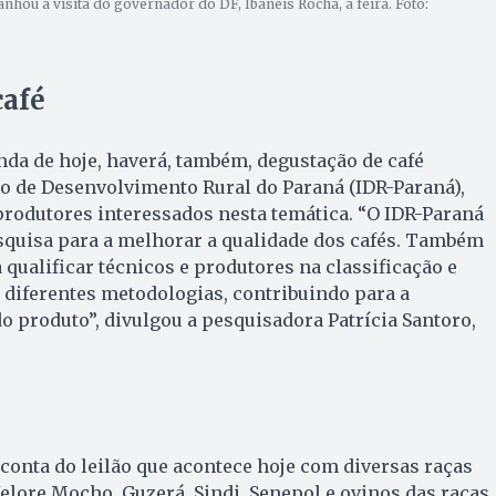
ou a visita do governador do DF, Ibaneis Rocha, à feira. Foto:
café
da de hoje, haverá, também, degustação de café
o de Desenvolvimento Rural do Paraná (IDR-Paraná),
 produtores interessados nesta temática. “O IDR-Paraná
squisa para a melhorar a qualidade dos cafés. Também
qualificar técnicos e produtores na classificação e
 diferentes metodologias, contribuindo para a
o produto”, divulgou a pesquisadora Patrícia Santoro,
 conta do leilão que acontece hoje com diversas raças
elore Mocho, Guzerá, Sindi, Senepol e ovinos das raças