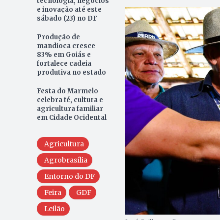
tecnologia, negócios
e inovação até este
sábado (23) no DF
Produção de
mandioca cresce
83% em Goiás e
fortalece cadeia
produtiva no estado
Festa do Marmelo
celebra fé, cultura e
agricultura familiar
em Cidade Ocidental
Agricultura
Agrobrasília
Entorno do DF
Feira
GDF
Leilão