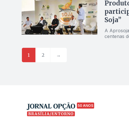
Produto
partici
Soja”
A Aprosoja
centenas d
1
2
→
50 ANOS