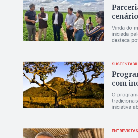
Parceri
cenário
Vinda do mi
iniciada p
destaca pot
SUSTENTABIL
Program
com inc
O programa
tradicionai
iniciativa 
Desenvolvi
ENTREVISTAS