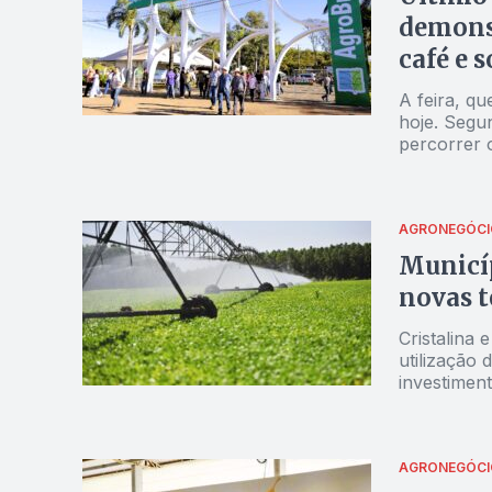
demonst
café e 
A feira, qu
hoje. Segu
percorrer 
ao público
AGRONEGÓCI
Municíp
novas 
Cristalina 
utilização 
investimen
crescimento
AGRONEGÓCI