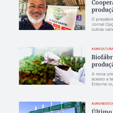
Cooper
produçã
O presiden
Jornal Opç
outras var
AGRICULTUR
Biofábr
produçã
A nova uni
acesso a t
Entorno ou
impulsiona
AGRONEGÓCI
Último 