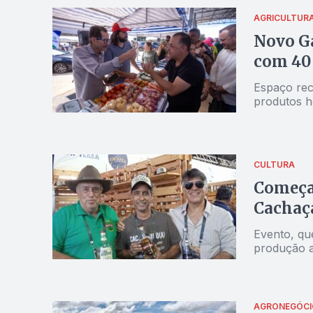
AGRICULTUR
Novo Ga
com 40 
Espaço rec
produtos ho
CULTURA
Começa 
Cachaça
Evento, que
produção a
AGRONEGÓCI