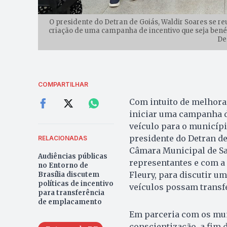
O presidente do Detran de Goiás, Waldir Soares se re
criação de uma campanha de incentivo que seja benéfi
De
COMPARTILHAR
Com intuito de melhorar
iniciar uma campanha de
veículo para o municípi
presidente do Detran de 
RELACIONADAS
Câmara Municipal de Sa
Audiências públicas
representantes e com a 
no Entorno de
Fleury, para discutir u
Brasília discutem
políticas de incentivo
veículos possam transf
para transferência
de emplacamento
Em parceria com os mun
conscientização, a fim 