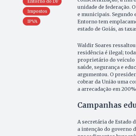
Entorno do DF
unidade de federação. O
Impostos
e municipais. Segundo e
IPVA
Entorno tem emplacamen
estado de Goiás, as tax
Waldir Soares ressaltou
residência é ilegal; tod
proprietário do veículo
saúde, segurança e educ
argumentou. O presiden
cobrar da União uma co
a arrecadação em 200%
Campanhas educ
A secretária de Estado 
a intenção do governo d