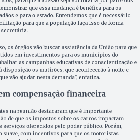
cos, para que a adesão seja voluntária por parte dos
 demonstrar que essa mudança é benéfica para os
adãos e para o estado. Entendemos que é necessário
cilitação para que a população faça isso de forma
secretária.
zo, os órgãos vão buscar assistência da União para que
rtidos em investimentos para os municípios do
abalhar as campanhas educativas de conscientização e
à disposição os mutirões, que acontecerão à noite e
que vão ajudar nesta demanda”, enfatiza.
rem compensação financeira
ntes na reunião destacaram que é importante
ção de que os impostos sobre os carros impactam
 serviços oferecidos pelo poder público. Porém,
 suave, com incentivos para que os motoristas