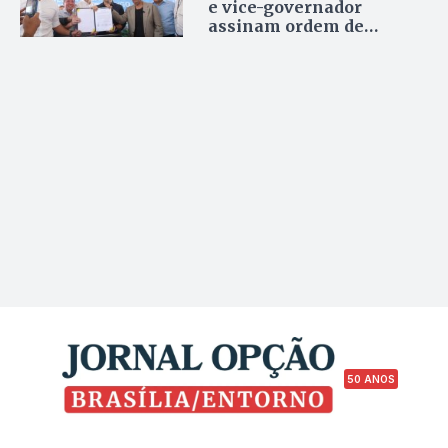
e vice-governador
assinam ordem de
serviço para retomada de
obras de viadutos em
Formosa
50 ANOS