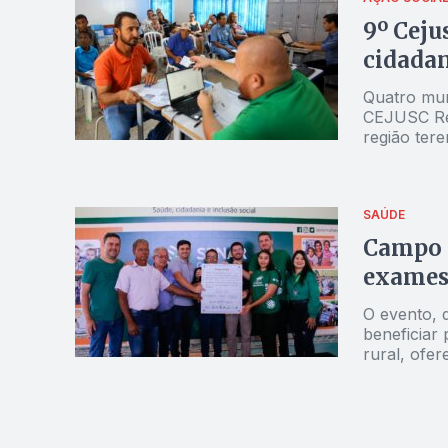
9º Ceju
cidadan
Quatro muni
CEJUSC Re
região ter
nas áreas j
conversou c
SAÚDE
Campo 
exames 
O evento, q
beneficiar
rural, ofe
exames gra