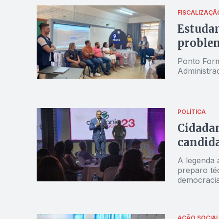
FISCALIZAÇÃ
Estudan
problem
Ponto Form
Administra
POLÍTICA
Cidadan
candida
A legenda 
preparo té
democracia,
AÇÃO SOCIA