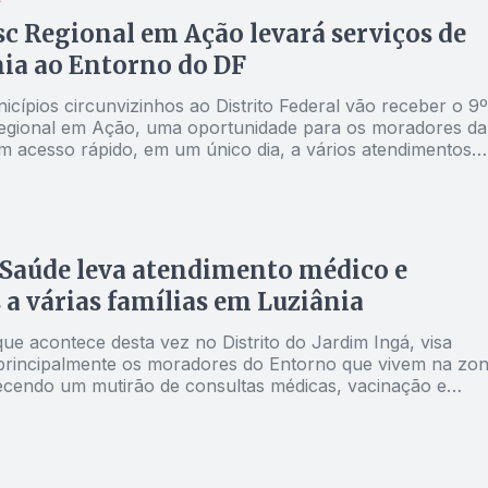
sc Regional em Ação levará serviços de
ia ao Entorno do DF
cípios circunvizinhos ao Distrito Federal vão receber o 9º
gional em Ação, uma oportunidade para os moradores da
em acesso rápido, em um único dia, a vários atendimentos
urídica, social e de saúde. O Jornal Opção Entorno
om os envolvidos e traz mais detalhes sobre a iniciativa
Saúde leva atendimento médico e
a várias famílias em Luziânia
ue acontece desta vez no Distrito do Jardim Ingá, visa
 principalmente os moradores do Entorno que vivem na zo
recendo um mutirão de consultas médicas, vacinação e
tuitos à população