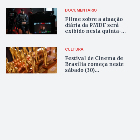
capital
DOCUMENTÁRIO
Filme sobre a atuação
diária da PMDF será
exibido nesta quinta-
feira (19), no Cine Brasília
CULTURA
Festival de Cinema de
Brasília começa neste
sábado (30)
homenageando Zezé
Motta e Vladimir
Carvalho