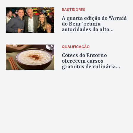
concurso nacional
BASTIDORES
A quarta edição do “Arraiá
do Bem” reuniu
autoridades do alto
escalão do governo,
parlamentares e
prefeitos da região do
QUALIFICAÇÃO
Entorno
Cotecs do Entorno
oferecem cursos
gratuitos de culinária
junina