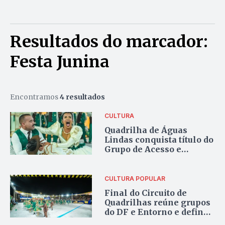
Resultados do marcador:
Festa Junina
Encontramos
4 resultados
CULTURA
Quadrilha de Águas
Lindas conquista título do
Grupo de Acesso e
garante vaga na elite do
Circuito de Quadrilhas do
DF e Entorno
CULTURA POPULAR
Final do Circuito de
Quadrilhas reúne grupos
do DF e Entorno e define
representante para