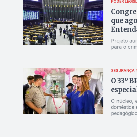
PODER LEGIS
Congres
que ago
Entend
Projeto aum
para o cri
SEGURANÇA 
O 33º B
especia
O núcleo, e
doméstica e
pedagógic