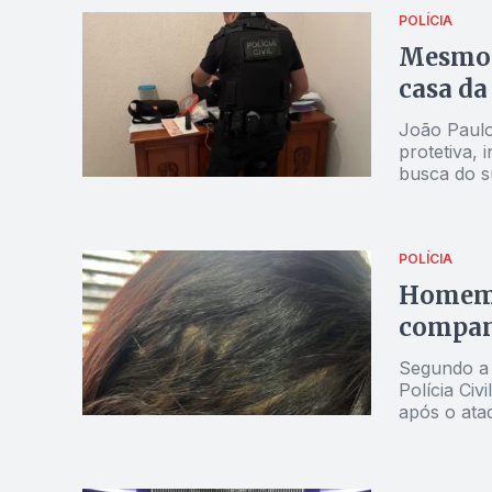
POLÍCIA
Mesmo p
casa da
João Paulo
protetiva, 
busca do s
POLÍCIA
Homem é
companh
Segundo a d
Polícia Civ
após o ata