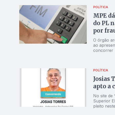
POLÍTICA
MPE dá 
do PL n
por fra
O órgão ar
ao apresent
concorrer
POLÍTICA
Josias 
apto a 
No site de 
Superior E
pleito nes
candidato 