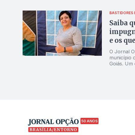
BASTIDORES
Saiba q
impugna
e os qu
O Jornal O
município c
Goiás. Um 
mostra tra
Ministério 
50 ANOS