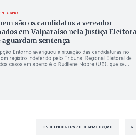
 ENTORNO
uem são os candidatos a vereador
dos em Valparaíso pela Justiça Eleitora
e aguardam sentença
pção Entorno averiguou a situação das candidaturas no
om registro indeferido pelo Tribunal Regional Eleitoral de
dos casos em aberto é o Rudilene Nobre (UB), que se
nquila quanto ao pedido de impugnação por parte do
Público Eleitoral e, por enquanto, segue na disputa
ONDE ENCONTRAR O JORNAL OPÇÃO
RE