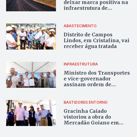
deixar marca positiva na
infraestrutura de
Valparaíso
ABASTECIMENTO
Distrito de Campos
Lindos, em Cristalina, vai
receber água tratada
INFRAESTRUTURA
Ministro dos Transportes
e vice-governador
assinam ordem de
serviço para retomada de
obras de viadutos em
Formosa
BASTIDORES ENTORNO
Gracinha Caiado
vistoriou a obra do
Mercadão Goiano em
Águas Lindas