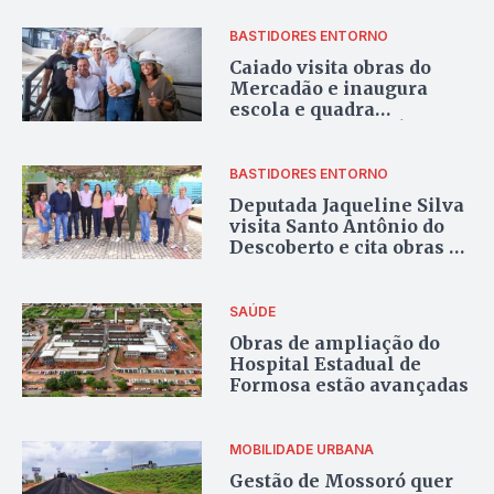
Luziânia
BASTIDORES ENTORNO
Caiado visita obras do
Mercadão e inaugura
escola e quadra
poliesportiva em Águas
Lindas
BASTIDORES ENTORNO
Deputada Jaqueline Silva
visita Santo Antônio do
Descoberto e cita obras de
impacto para o DF e
Entorno
SAÚDE
Obras de ampliação do
Hospital Estadual de
Formosa estão avançadas
MOBILIDADE URBANA
Gestão de Mossoró quer