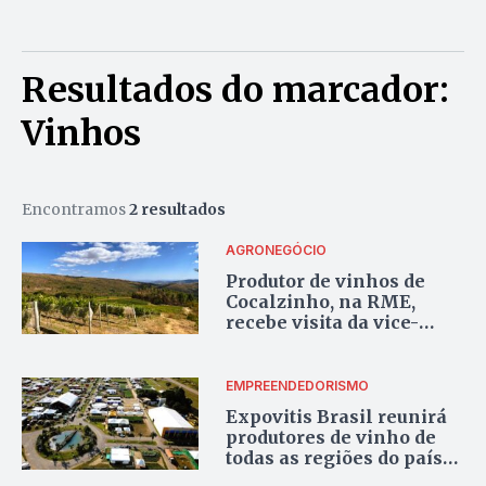
Resultados do marcador:
Vinhos
Encontramos
2 resultados
AGRONEGÓCIO
Produtor de vinhos de
Cocalzinho, na RME,
recebe visita da vice-
ministra de Comércio
Exterior e do embaixador
do Chile
EMPREENDEDORISMO
Expovitis Brasil reunirá
produtores de vinho de
todas as regiões do país
no PAD-DF