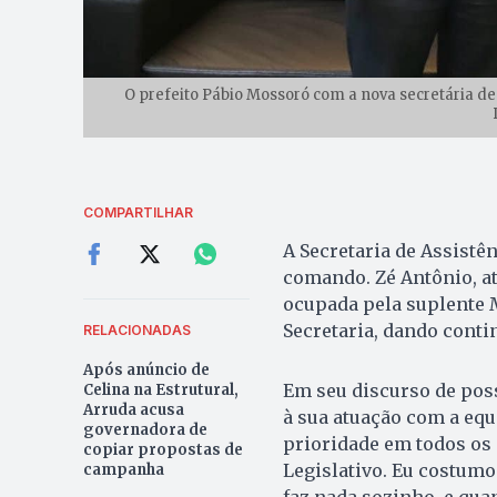
O prefeito Pábio Mossoró com a nova secretária de 
COMPARTILHAR
A Secretaria de Assistê
comando. Zé Antônio, até
ocupada pela suplente M
Secretaria, dando conti
RELACIONADAS
Após anúncio de
Em seu discurso de poss
Celina na Estrutural,
Arruda acusa
à sua atuação com a eq
governadora de
prioridade em todos os
copiar propostas de
Legislativo. Eu costumo
campanha
faz nada sozinho, e qua