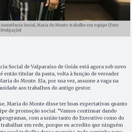
Assistência Social, Maria do Monte: trabalho em equipe (Foto:
Divulgação)
ncia Social de Valparaíso de Goiás está agora sob novo
 então titular da pasta, volta à função de vereador
aria do Monte. Ela, por sua vez, assume a vaga na
nuidade aos trabalhos do antigo gestor.
e, Maria do Monte disse ter boas expectativas quanto
uipe de promoção social. “Vamos continuar dando
 programas, com a união tanto do Executivo como do
 trabalhar em rede, porque eu acredito que ninguém
nto você trabalha dessa maneira, tudo caminha para