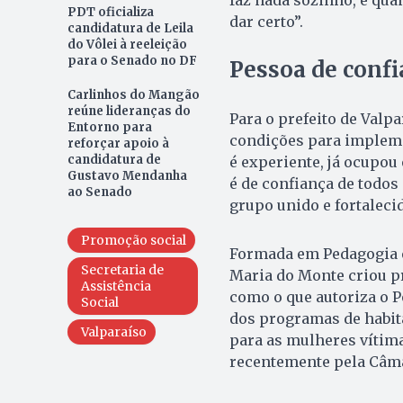
PDT oficializa
dar certo”.
candidatura de Leila
do Vôlei à reeleição
para o Senado no DF
Pessoa de confi
Carlinhos do Mangão
reúne lideranças do
Para o prefeito de Valpa
Entorno para
condições para impleme
reforçar apoio à
candidatura de
é experiente, já ocupou
Gustavo Mendanha
é de confiança de todos 
ao Senado
grupo unido e fortalecid
Promoção social
Formada em Pedagogia e
Secretaria de
Maria do Monte criou p
Assistência
como o que autoriza o 
Social
dos programas de habita
Valparaíso
para as mulheres vítima
recentemente pela Câm