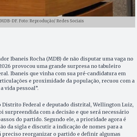
 MDB-DF. Foto: Reprodução/ Redes Sociais
ador Ibaneis Rocha (MDB) de não disputar uma vaga no
 2026 provocou uma grande surpresa no tabuleiro
deral. Ibaneis que vinha com sua pré-candidatura em
 articulações e proximidade da população, recuou com a
 a vida pessoal”.
Distrito Federal e deputado distrital, Wellington Luiz,
oi surpreendida com a decisão e que será necessário
assos do partido. Segundo ele, a prioridade agora é
o da sigla e discutir a indicação de nomes para a
á preciso reorganizar o partido e definir algumas