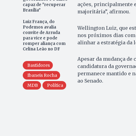
ações, principalmente 
capaz de "recuperar
Brasília"
majoritária”, afirmou.
Luiz França, do
Podemos avalia
Wellington Luiz, que est
convite de Arruda
nos próximos dias com 
para vice e pode
alinhar a estratégia da 
romper aliança com
Celina Leão no DF
Apesar da mudança de ce
Bastidores
candidatura da governad
permanece mantido e não
Ibaneis Rocha
ao Senado.
MDB
Política