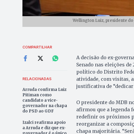
Wellington Luiz, presidente do
COMPARTILHAR
A decisão do ex-govern
Senado nas eleições de
político do Distrito Fe
atividade, com visitas,
RELACIONADAS
justificativa de “dedicar
Arruda confirma Luiz
Pitiman como
candidato a vice-
O presidente do MDB no 
governador na chapa
afirmou que a legenda f
do PSD ao GDF
redefinir os próximos p
Izalci reafirma apoio
reorganizar a composiçã
a Arruda e diz que ex-
chapa majoritária. “Ser
governador é o único