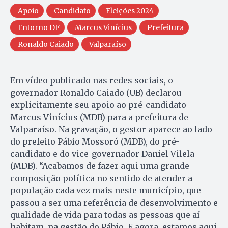
Apoio
Candidato
Eleições 2024
Entorno DF
Marcus Vinícius
Prefeitura
Ronaldo Caiado
Valparaíso
Em vídeo publicado nas redes sociais, o
governador Ronaldo Caiado (UB) declarou
explicitamente seu apoio ao pré-candidato
Marcus Vinícius (MDB) para a prefeitura de
Valparaíso. Na gravação, o gestor aparece ao lado
do prefeito Pábio Mossoró (MDB), do pré-
candidato e do vice-governador Daniel Vilela
(MDB). “Acabamos de fazer aqui uma grande
composição política no sentido de atender a
população cada vez mais neste município, que
passou a ser uma referência de desenvolvimento e
qualidade de vida para todas as pessoas que aí
habitam, na gestão do Pábio. E agora, estamos aqui