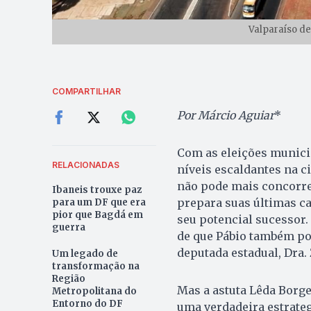
Valparaíso de
COMPARTILHAR
Por Márcio Aguiar
*
Com as eleições munici
RELACIONADAS
níveis escaldantes na c
não pode mais concorrer
Ibaneis trouxe paz
prepara suas últimas c
para um DF que era
pior que Bagdá em
seu potencial sucessor.
guerra
de que Pábio também pod
deputada estadual, Dra. Z
Um legado de
transformação na
Região
Mas a astuta Lêda Borge
Metropolitana do
Entorno do DF
uma verdadeira estrategi