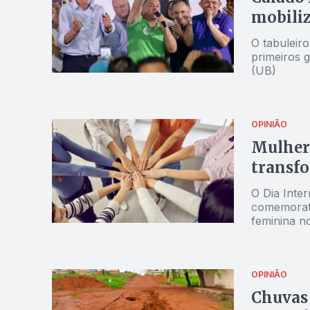
mobiliz
O tabuleir
primeiros 
(UB)
OPINIÃO
Mulhere
transfo
O Dia Inte
comemorati
feminina no
pública e 
OPINIÃO
Chuvas 