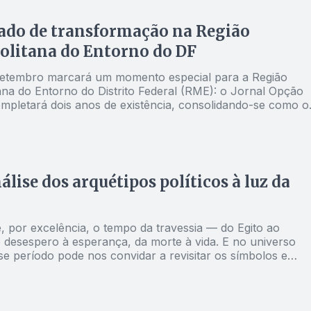
ado de transformação na Região
olitana do Entorno do DF
etembro marcará um momento especial para a Região
ana do Entorno do Distrito Federal (RME): o Jornal Opção
mpletará dois anos de existência, consolidando-se como o
informação respeitado e influente na nossa região
lise dos arquétipos políticos à luz da
, por excelência, o tempo da travessia — do Egito ao
o desespero à esperança, da morte à vida. E no universo
sse período pode nos convidar a revisitar os símbolos e
s centrais dessa celebração com olhos mais atentos. Entr
scípulos de Jesus de Nazaré