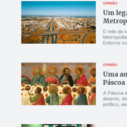
OPINIÃO
Um leg
Metrop
O mês de s
Metropolit
Entorno co
veículo de 
OPINIÃO
Uma aná
Páscoa
A Páscoa é
deserto, d
político, e
personagen
eles, os di