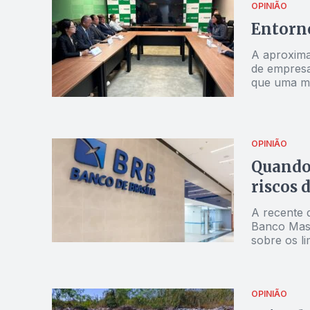
OPINIÃO
Entorno
A aproximaç
de empresa
que uma m
OPINIÃO
Quando 
riscos 
A recente d
Banco Mast
sobre os li
pública
OPINIÃO