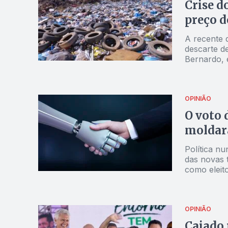
Crise d
preço d
A recente 
descarte d
Bernardo, 
resíduos no
OPINIÃO
O voto 
moldarã
Política n
das novas 
como eleit
OPINIÃO
Caiado 