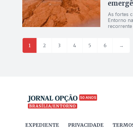
emergên
As fortes 
Entorno na
recorrente 
urgente de
1
2
3
4
5
6
→
50 ANOS
EXPEDIENTE
PRIVACIDADE
TERMOS