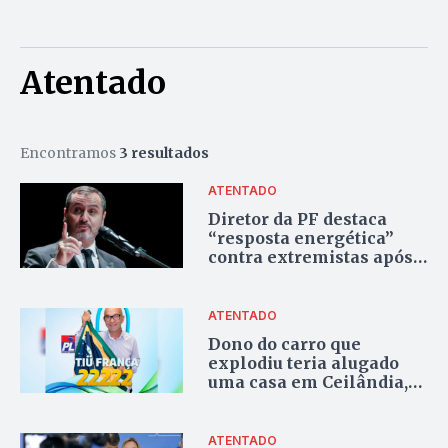
Atentado
Encontramos
3 resultados
ATENTADO
Diretor da PF destaca
“resposta energética”
contra extremistas após
atentado em Brasília e
novas ameaças ao STF
ATENTADO
Dono do carro que
explodiu teria alugado
uma casa em Ceilândia,
no DF, dias antes do
ataque
ATENTADO