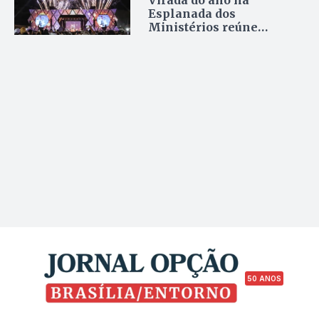
Virada do ano na
Esplanada dos
Ministérios reúne
grandes nomes da
música com shows
gratuitos
50 ANOS