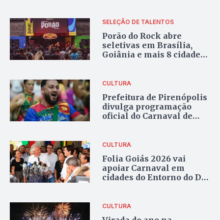
Chapada dos Veadeiros
SELEÇÃO DE TALENTOS
Porão do Rock abre
seletivas em Brasília,
Goiânia e mais 8 cidades
para escolher novas
bandas para o festival
CULTURA
Prefeitura de Pirenópolis
divulga programação
oficial do Carnaval de
Blocos de Rua 2026
CULTURA
Folia Goiás 2026 vai
apoiar Carnaval em
cidades do Entorno do DF
e prevê investimento de
R$ 20 milhões
CULTURA