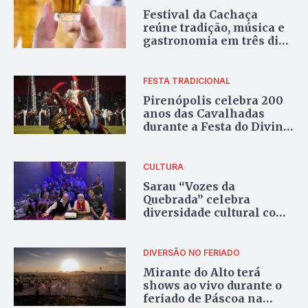
Festival da Cachaça
reúne tradição, música e
gastronomia em três dias
de programação em
Olhos D’Água
FESTA TRADICIONAL
Pirenópolis celebra 200
anos das Cavalhadas
durante a Festa do Divino
Espírito Santo 2026
CULTURA
Sarau “Vozes da
Quebrada” celebra
diversidade cultural com
programação gratuita em
Valparaíso de Goiás
DIVERSÃO NO FERIADO
Mirante do Alto terá
shows ao vivo durante o
feriado de Páscoa na