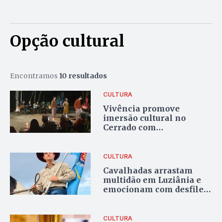
Opção cultural
Encontramos
10 resultados
CULTURA
Vivência promove
imersão cultural no
Cerrado com
gastronomia, música e
arte em Alexânia
CULTURA
Cavalhadas arrastam
multidão em Luziânia e
emocionam com desfiles
e batalha entre Mouros e
Cristãos
CULTURA